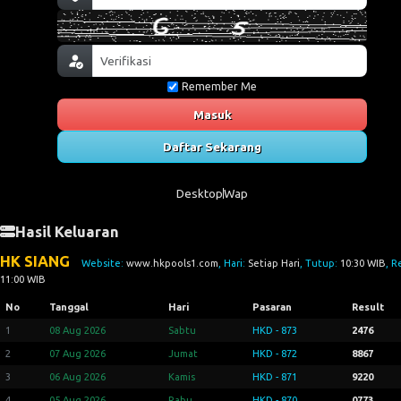
Remember Me
Masuk
Daftar Sekarang
Desktop
Wap
Hasil Keluaran
HK SIANG
Website:
www.hkpools1.com
, Hari:
Setiap Hari
, Tutup:
10:30 WIB
, R
11:00 WIB
No
Tanggal
Hari
Pasaran
Result
1
08 Aug 2026
Sabtu
HKD - 873
2476
2
07 Aug 2026
Jumat
HKD - 872
8867
3
06 Aug 2026
Kamis
HKD - 871
9220
4
05 Aug 2026
Rabu
HKD - 870
0773