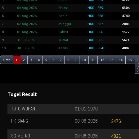
5
04 Aug 2026
Selasa
HKD - 869
0304
6
03 Aug 2026
Senin
HKD - 868
4740
7
02 Aug 2026
Minggu
HKD - 867
2085
8
01 Aug 2026
Sabtu
HKD - 866
1572
9
31 Jul 2026
Jumat
HKD - 865
5671
10
30 Jul 2026
Kamis
HKD - 864
4887
First
1
2
3
4
5
6
7
8
9
10
11
12
13
14
15
(
)
Togel Result
TOTO WUHAN
01-01-1970
HK SIANG
08-08-2026
2476
SG METRO
08-08-2026
4821